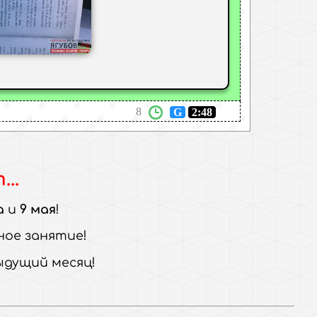
8
G
2:48
..
а
и
9 мая
ное занятие
ыдущий месяц