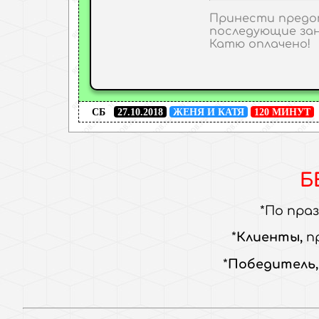
Принести предо
последующие занят
Катю оплачено!
СБ
27.10.2018
ЖЕНЯ И КАТЯ
120 МИНУТ
Б
По пра
Клиенты,
п
Победитель