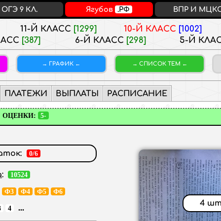
ОГЭ 9 КЛ.
Ягубов
.РФ
ВПР И МЦК
11-Й КЛАСС
[1299]
10-Й КЛАСС
[1002]
ЛАСС
[387]
6-Й КЛАСС
[298]
5-Й КЛА
ГРАФИК
СПИСОК ТЕМ
ПЛАТЕЖИ
ВЫПЛАТЫ
РАСПИСАНИЕ
ОЦЕНКИ:
5-
ток:
0/6
а
:
10524
Ф3
Ф4
Ф5
Ф6
4 шт
...
3
4