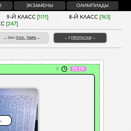
О
ЭКЗАМЕНЫ
ОЛИМПИАДЫ
9-Й КЛАСС
[1111]
8-Й КЛАСС
[763]
СС
[247]
ЗАН
:
11 КЛ.
,
ПАРА
2
ПРОПУСКА
!
6
ТЕТР.
.