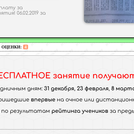
плату за
ия! 06.02.2019 за
ОЦЕНКИ:
4
ЕСПЛАТНОЕ занятие
получают.
здничным дням:
31 декабря
,
23 февраля
,
8 март
ришедшие
впервые
на очное или дистанцион
,
по результатам
рейтинга учеников
за пред