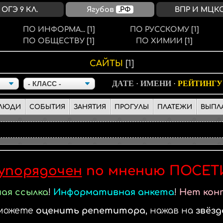
ОГЭ 9 КЛ.
Ягубов
.РФ
ВПР И МЦК
ПО ИНФОРМА...
[1]
ПО РУССКОМУ
[1]
ПО ОБЩЕСТВУ
[1]
ПО ХИМИИ
[1]
САЙТЫ
[1]
ДАТЕ
·
ИМЕНИ
·
РЕЙТИНГУ
ЛЮДИ
СОБЫТИЯ
ЗАНЯТИЯ
ПРОГУЛЫ
ПЛАТЕЖИ
ВЫПЛ
упорядочен
по мнению ПОСЕТ
ая ссылка
!
Информативная анкета
!
Нет кон
можете
оценить репетитора
, нажав на
звёзд