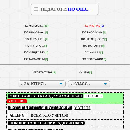
ПЕДАГОГИ
ПО ФИЗ...
ПО МАТЕМАТ...
[66]
ПО ФИЗИКЕ
[5]
ПО ИНФОРМА...
[1]
ПО РУССКОМУ
[1]
ПО АНГЛИЙС...
[1]
ПО НЕМЕЦКОМУ
[1]
ПО ЛИТЕРАТ...
[1]
ПО ИСТОРИИ
[1]
ПО ОБЩЕСТВУ
[1]
ПО ХИМИИ
[1]
ПО БИОЛОГИИ
[1]
ПО ГЕОГРАФИИ
[1]
РЕПЕТИТОРЫ
[4]
САЙТЫ
[1]
ЗОЛОТУХИН АЛЕКСАНДР МИХАЙЛОВИЧ
ЕГЭ LIFE
YOUTUBE
ЯКОВЛЕВ ИГОРЬ ВЯЧЕСЛАВОВИЧ
MATH US
ALLENG
— ВСЕМ, КТО УЧИТСЯ!
НИКОШИН АЛЕКСАНДР ВЛАДИМИРОВИЧ