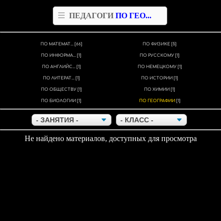
ПЕДАГОГИ
ПО ГЕО...
ПО МАТЕМАТ...
[66]
ПО ФИЗИКЕ
[5]
ПО ИНФОРМА...
[1]
ПО РУССКОМУ
[1]
ПО АНГЛИЙС...
[1]
ПО НЕМЕЦКОМУ
[1]
ПО ЛИТЕРАТ...
[1]
ПО ИСТОРИИ
[1]
ПО ОБЩЕСТВУ
[1]
ПО ХИМИИ
[1]
ПО БИОЛОГИИ
[1]
ПО ГЕОГРАФИИ
[1]
Не найдено материалов, доступных для просмотра