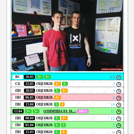
ВС
26.05
5+
5+
1.5
СБ
25.05
ОЦЕНКИ:
4+
5-
2
ПН
20.05
ОЦЕНКИ:
5-
4+
3
ПН
06.05
ОЦЕНКИ:
4+
6
ПН
15.04
ОЦЕНКИ:
5
4
10
13.04
5+
5+
ОЛИМПИАДА 10...:
100%
11
ПН
08.04
ОЦЕНКИ:
5-
4+
12
ПН
01.04
ОЦЕНКИ:
5-
5
2
ПН
25.03
ОЦЕНКИ:
5-
4-
∞