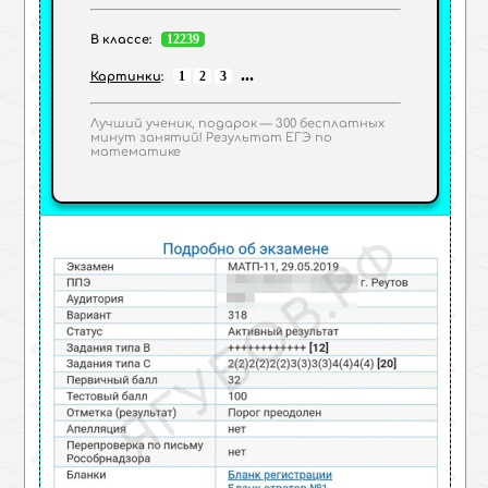
12239
В классе:
...
1
2
3
Картинки
:
Лучший ученик, подарок — 300 бесплатных
минут занятий! Результат ЕГЭ по
математике