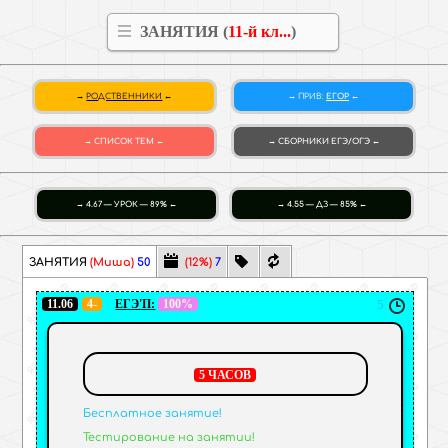
ЗАНЯТИЯ (
11-й кл...
)
РОДСТВЕННИКИ
ПРИВ
:
ЕГОР
СПИСОК ТЕМ
СБОРНИКИ
ЕГЭ/ОГЭ
4.67 — УРОК — 89%
4.55 — ДЗ — 85%
ЗАНЯТИЯ
(Миша)
50
(12%)
7
11.06
4-
ЕГЭ'П:
100%
5
5 ЧАСОВ
Бесплатное занятие!
Тестирование на занятии!