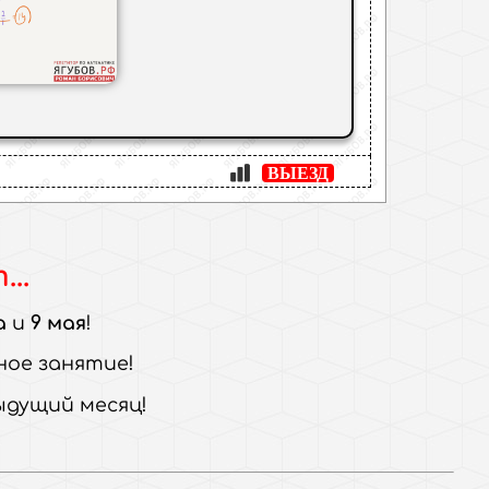
ВЫЕЗД
..
а
и
9 мая
ное занятие
ыдущий месяц