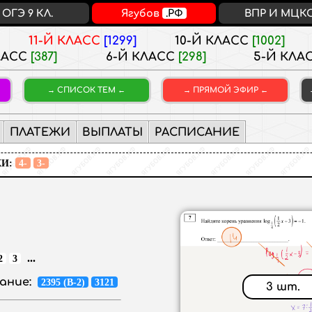
ОГЭ 9 КЛ.
Ягубов
.РФ
ВПР И МЦК
11-Й КЛАСС
[1299]
10-Й КЛАСС
[1002]
ЛАСС
[387]
6-Й КЛАСС
[298]
5-Й КЛА
СПИСОК ТЕМ
ПРЯМОЙ ЭФИР
ПЛАТЕЖИ
ВЫПЛАТЫ
РАСПИСАНИЕ
И:
4-
3-
...
2
3
ание:
2395 (В-2)
3121
3 шт.