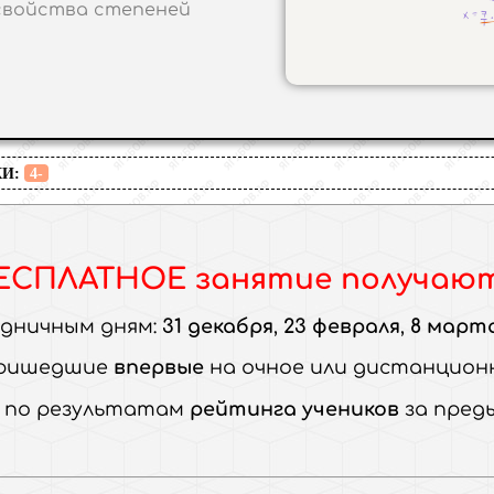
войства степеней
И:
4-
ЕСПЛАТНОЕ занятие
получают.
здничным дням:
31 декабря
,
23 февраля
,
8 март
ришедшие
впервые
на очное или дистанцион
,
по результатам
рейтинга учеников
за пред