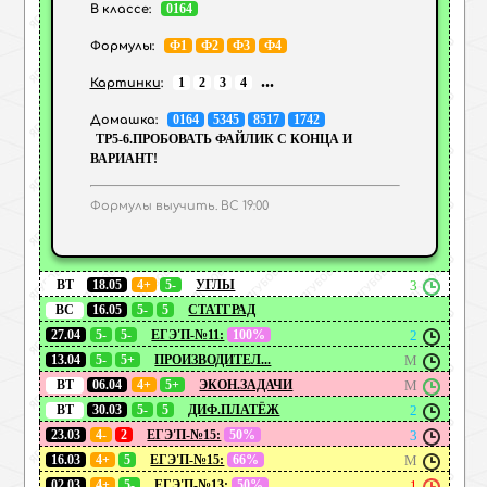
0164
В классе:
Ф1
Ф2
Ф3
Ф4
Формулы:
...
1
2
3
4
Картинки
:
0164
5345
8517
1742
Домашка:
ТР5-6.ПРОБОВАТЬ ФАЙЛИК С КОНЦА И
ВАРИАНТ!
Формулы выучить. ВС 19:00
ВТ
18.05
4+
5-
УГЛЫ
3
ВС
16.05
5-
5
СТАТГРАД
27.04
5-
5-
ЕГЭ'П-№11:
100%
2
13.04
5-
5+
ПРОИЗВОДИТЕЛ...
М
ВТ
06.04
4+
5+
ЭКОН.ЗАДАЧИ
М
ВТ
30.03
5-
5
ДИФ.ПЛАТЁЖ
2
23.03
4-
2
ЕГЭ'П-№15:
50%
3
16.03
4+
5
ЕГЭ'П-№15:
66%
М
02.03
4+
5-
ЕГЭ'П-№13:
50%
1