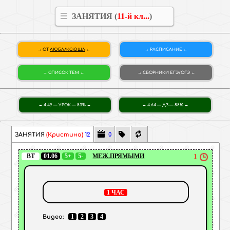
ЗАНЯТИЯ (
11-й кл...
)
ОТ
ЛЮБА/КСЮША
РАСПИСАНИЕ
СПИСОК ТЕМ
СБОРНИКИ
ЕГЭ/ОГЭ
4.49 — УРОК — 83%
4.64 — ДЗ — 88%
ЗАНЯТИЯ
(Кристина)
12
0
ВТ
01.06
5+
5-
МЕЖ.ПРЯМЫМИ
1
1 ЧАС
1
2
3
4
Видео: