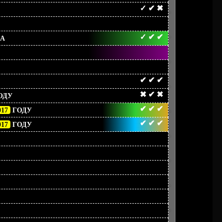
✓
✔
✖
✓
✔
✔
А
✔
✔
✔
✖
✔
✖
ОДУ
✔
✔
✔
017
ГОДУ
✔
✔
✔
017
ГОДУ