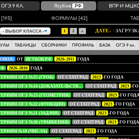
ОГЭ 9 КЛ.
Ягубов
.РФ
ВПР И МЦК
Ы
[195]
ФОРМУЛЫ
[42]
ТА
ДАТЕ
·
ЗАГРУЗ
1
2
»
УЛЫ
ТАБЛИЦЫ
СБОРНИКИ
ПРОФИЛЬ
БАЗА
ОГЭ 9 кл.
ОВНЯ)
ОТ
ЯГУБОВ.РФ
2026-2011
ГОДА
РФ
2026-2010
ГОДА
ЕРИЯМ ОГЭ №25 (ГРОБ)
ОТ СТАТГРАД
2023
-ГО ГОДА
ЕРИЯМ ОГЭ №24 (ДОКАЗАТЕЛЬСТВ...
ОТ СТАТГРАД
2023
-ГО
ЕРИЯМ ОГЭ №23 (ГЕОМЕТРИЯ)
ОТ СТАТГРАД
2023
-ГО ГОД
ТЕРИЯМ ОГЭ №22 (ФУНКЦИИ)
ОТ СТАТГРАД
2023
-ГО ГОДА
ЕРИЯМ ОГЭ №21 (ЗАДАЧИ)
ОТ СТАТГРАД
2023
-ГО ГОДА
ЕРИЯМ ОГЭ №20 (УРАВНЕНИЯ)
ОТ СТАТГРАД
2023
-ГО ГОДА
ЕРИЯМ №18 (ЧИСЛА)
ОТ СТАТГРАД
2023
-ГО ГОДА