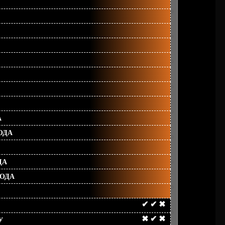
А
ОДА
ДА
ГОДА
✔
✔
✖
✖
✔
✖
У