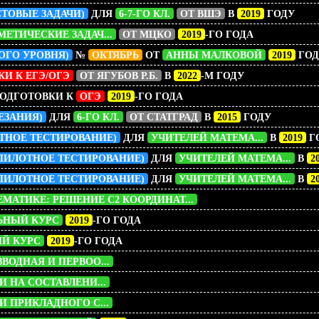
СТОВЫЕ ЗАДАЧИ)
ДЛЯ
6-7-ГО КЛ.
ОТ ВШЭ
В
2019
ГОДУ
ЕТИЧЕСКИЕ ЗАДАЧ...
ОТ МЦКО
2019
-ГО ГОДА
ОГО УРОВНЯ)
№
ОКТЯБРЬ
ОТ
АННЫ МАЛКОВОЙ
2019
ГОД
И К ЕГЭ/ОГЭ
ОТ ЯГУБОВ Р.Б.
В
2022
-М ГОДУ
ОДГОТОВКИ К
ОГЭ
2019
-ГО ГОДА
РЕЗАНИЯ)
ДЛЯ
6-ГО КЛ.
ОТ СТАТГРАД
В
2015
ГОДУ
ТНОЕ ТЕСТИРОВАНИЕ)
ДЛЯ
УЧИТЕЛЕЙ МАТЕМА...
В
2019
Г
ПИЛОТНОЕ ТЕСТИРОВАНИЕ)
ДЛЯ
УЧИТЕЛЕЙ МАТЕМА...
В
2
ПИЛОТНОЕ ТЕСТИРОВАНИЕ)
ДЛЯ
УЧИТЕЛЕЙ МАТЕМА...
В
2
МАТИКЕ: РЕШЕНИЕ C2 КООРДИНАТ...
ЬНЫЙ КУРС
2019
-ГО ГОДА
ЫЙ КУРС
2019
-ГО ГОДА
ВОДНАЯ И ПЕРВОО...
И НА СОСТАВЛЕНИ...
И ПРИКЛАДНОГО С...