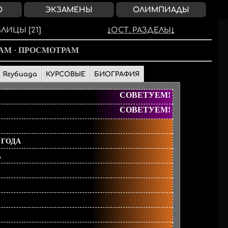
О
ЭКЗАМЕНЫ
ОЛИМПИАДЫ
БЛИЦЫ
[21]
ОСТ. РАЗДЕЛЫ
КАМ
·
ПРОСМОТРАМ
Ягубиада
КУРСОВЫЕ
БИОГРАФИЯ
СОВЕТУЕМ!
СОВЕТУЕМ!
 ГОДА
А