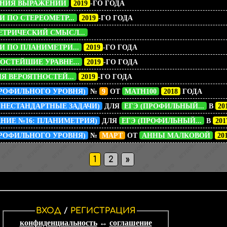
ЕНИЯ ВЫРАЖЕНИЙ
2019
-ГО ГОДА
 ПО СТЕРЕОМЕТР...
2019
-ГО ГОДА
ЕТРИЧЕСКИЙ СМЫСЛ...
И ПО ПЛАНИМЕТРИ...
2019
-ГО ГОДА
ОСТЕЙШИЕ УРАВНЕ...
2019
-ГО ГОДА
Я ВЕРОЯТНОСТЕЙ...
2019
-ГО ГОДА
ПРОФИЛЬНОГО УРОВНЯ)
№
9
ОТ
MATH100
2018
ГОДА
: НЕСТАНДАРТНЫЕ ЗАДАЧИ)
ДЛЯ
ЕГЭ (ПРОФИЛЬНЫЙ...
В
20
АНИЕ №16: ПЛАНИМЕТРИЯ)
ДЛЯ
ЕГЭ (ПРОФИЛЬНЫЙ...
В
201
ПРОФИЛЬНОГО УРОВНЯ)
№
МАРТ
ОТ
АННЫ МАЛКОВОЙ
20
1
2
»
ВХОД
/
РЕГИСТРАЦИЯ
конфиденциальность
↔
соглашение