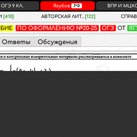
ОГЭ 9 КЛ.
Ягубов
.РФ
ВПР И МЦК
И
[410]
АВТОРСКАЯ ЛИТ..
[122]
СПРА
ОБИЕ
ПО ОФОРМЛЕНИЮ №20-25
ОГЭ
ОТ
ЯГ
Ответы
Обсуждения