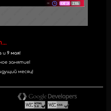
∞
ОГЭ
23Б
..
а
и
9 мая
ное занятие
ыдущий месяц