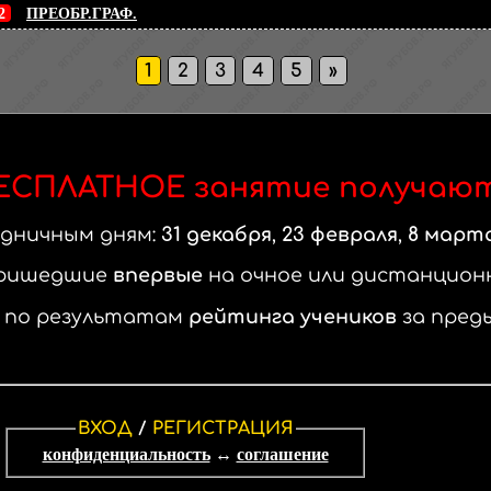
2
ПРЕОБР.ГРАФ.
1
2
3
4
5
»
ЕСПЛАТНОЕ занятие
получают.
здничным дням:
31 декабря
,
23 февраля
,
8 март
ришедшие
впервые
на очное или дистанцион
,
по результатам
рейтинга учеников
за пред
ВХОД
/
РЕГИСТРАЦИЯ
конфиденциальность
↔
соглашение