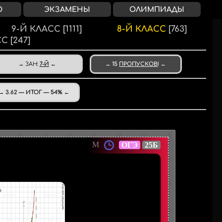
О
ЭКЗАМЕНЫ
ОЛИМПИАДЫ
9-Й КЛАСС
[1111]
8-Й КЛАСС
[763]
СС
[247]
ЗАН
:
7-Й
15
ПРОПУСКОВ
!
3.62 — ИТОГ — 54%
М
ОГЭ
25Б