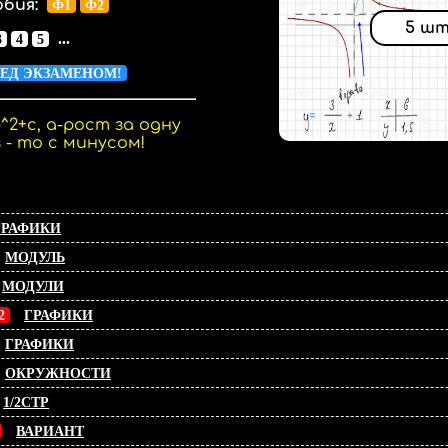
бия:
Ф1
Ф2
5 шт
...
3
4
5
РЕД ЭКЗАМЕНОМ!
^2+c, a-рост за одну
з - то с минусом!
ГРАФИКИ
МОДУЛЬ
МОДУЛИ
2
ГРАФИКИ
ГРАФИКИ
ОКРУЖНОСТИ
1/2СТР
ВАРИАНТ