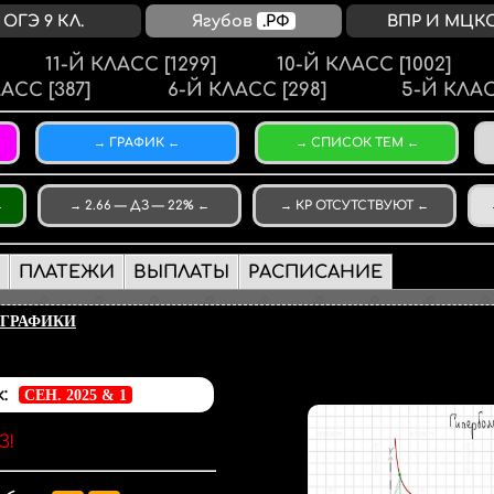
ОГЭ 9 КЛ.
Ягубов
.РФ
ВПР И МЦК
11-Й КЛАСС
[1299]
10-Й КЛАСС
[1002]
ЛАСС
[387]
6-Й КЛАСС
[298]
5-Й КЛА
ГРАФИК
СПИСОК ТЕМ
2.66 — ДЗ — 22%
КР ОТСУТСТВУЮТ
ПЛАТЕЖИ
ВЫПЛАТЫ
РАСПИСАНИЕ
ГРАФИКИ
:
СЕН. 2025 & 1
З!