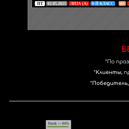
ПТ
02.05.2025
ЛИЗА (А)
8-Й КЛАСС
4+
Б
По пра
Клиенты,
п
Победитель
Rank
— 94%