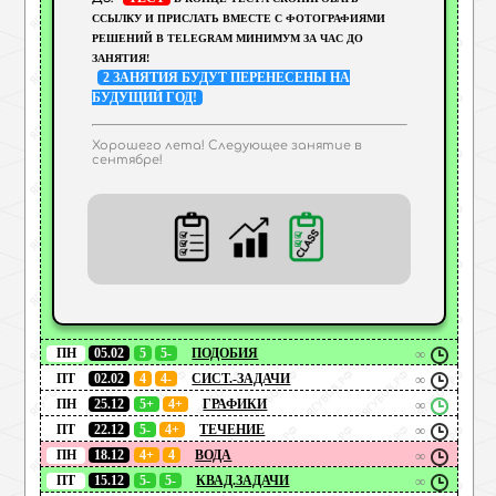
ССЫЛКУ И ПРИСЛАТЬ ВМЕСТЕ С ФОТОГРАФИЯМИ
РЕШЕНИЙ В TELEGRAM МИНИМУМ ЗА ЧАС ДО
ЗАНЯТИЯ!
2 ЗАНЯТИЯ БУДУТ ПЕРЕНЕСЕНЫ НА
БУДУЩИЙ ГОД!
Хорошего лета! Следующее занятие в
сентябре!
ПН
05.02
5
5-
ПОДОБИЯ
∞
ПТ
02.02
4
4-
СИСТ.-ЗАДАЧИ
∞
ПН
25.12
5+
4+
ГРАФИКИ
∞
ПТ
22.12
5-
4+
ТЕЧЕНИЕ
∞
ПН
18.12
4+
4
ВОДА
∞
ПТ
15.12
5-
5-
КВАД.ЗАДАЧИ
∞