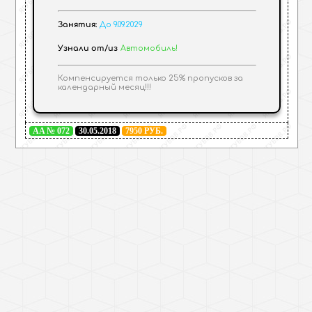
Занятия:
До 9.09.2029
Узнали от/из
Автомобиль!
Компенсируется только 25% пропусков за
календарный месяц!!!
AA № 072
30.05.2018
7950 РУБ.