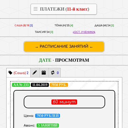
ПЛАТЕЖИ (
11-й класс
)
САША (В) '18
[2]
ТЁМА (Н) '25
[4]
ДАША (М) '24
[2]
ТАИСИЯ '24
[3]
ОСТ. УЧЕНИКИ
РАСПИСАНИЕ ЗАНЯТИЙ
ДАТЕ
·
ПРОСМОТРАМ
(Саша)
2
0
AA № 233
11.04.2019
7950 РУБ.
60 минут
7950 РУБЛЕЙ
Цена:
5 ЗАНЯТИЙ
Аванс: