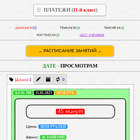
ПЛАТЕЖИ (
11-й класс
)
ДАША (М) '24
[2]
ТЁМА (Н) '25
[4]
ТАИСИЯ '24
[3]
КОСТЯ (О) '24
[3]
ОСТ. УЧЕНИКИ
РАСПИСАНИЕ ЗАНЯТИЙ
ДАТЕ
·
ПРОСМОТРАМ
(Даша)
2
0
AA № 709
31.01.2025
38550 РУБ.
45 минут
38550 РУБЛЕЙ
Цена:
26 ЗАНЯТИЙ
Аванс: