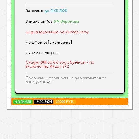
Занятия:
до 31.05.2025
Узнали от/из
6.19-Вероника
индивидуальные
по Интернету
[
]
Чек/Фото:
смотреть
Скидки и акции:
Скидка 60%: за 6-й год обучения + по
знакомству. Акция 2+2
Пропуски и переносы не допускаются по
вине ученика!
AA № 658
19.02.2024
25700 РУБ.