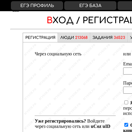
ВКонтакте
Яндекс
Google
Facebook
uCoz
ЕГЭ ПРОФИЛЬ
ЕГЭ БАЗА
uID
ВХОД /
РЕГИСТРА
РЕГИСТРАЦИЯ
ЛЮДИ
213068
ЗАДАНИЯ
36523
Через социальную сеть
или 
Emai
Пар
пер
испо
Уже регистрировались?
Войдите
через социальную сеть или
uCoz uID
кон