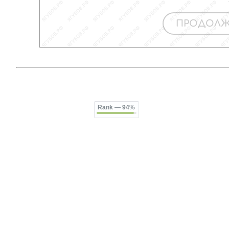
Rank
— 94%