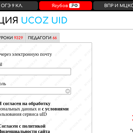
ОГЭ 9 КЛ.
Ягубов
.РФ
ВПР И МЦК
ЦИЯ
UCOZ UID
УРОКИ
9329
ПЕДАГОГИ
66
через электронную почту
l
оль
Я согласен на обработку
сональных данных и
с условиями
льзования сервиса uID
Согласен с политикой
фиденциальности сайта