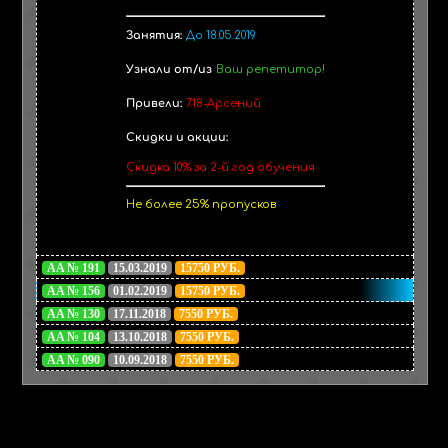
Занятия:
До 18.05.2019
Узнали от/из
Ваш репетитор!
Привели:
7.18-Арсений
Скидки и акции:
Скидка 10% за 2-й год обучения
Не более 25% пропусков
AA № 191
15.03.2019
15750 РУБ.
AA № 156
01.02.2019
15750 РУБ.
AA № 130
17.11.2018
7550 РУБ.
AA № 104
13.10.2018
7550 РУБ.
AA № 090
10.09.2018
7550 РУБ.