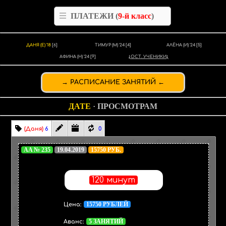
ПЛАТЕЖИ (
9-й класс
)
ДАНЯ (Е) '18
[6]
ТИМУР (М) '24
[4]
АЛЁНА (И) '24
[5]
АФИНА (Н) '24
[9]
ОСТ. УЧЕНИКИ
РАСПИСАНИЕ ЗАНЯТИЙ
ДАТЕ
·
ПРОСМОТРАМ
(Даня)
6
0
AA № 235
19.04.2019
15750 РУБ.
120 минут
15750 РУБЛЕЙ
Цена:
5 ЗАНЯТИЙ
Аванс: