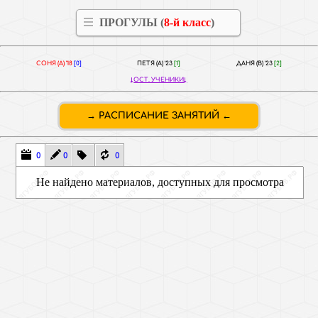
ПРОГУЛЫ (
8-й класс
)
СОНЯ (А) '18
[0]
ПЕТЯ (А) '23
[1]
ДАНЯ (В) '23
[2]
ОСТ. УЧЕНИКИ
РАСПИСАНИЕ ЗАНЯТИЙ
0
0
0
Не найдено материалов, доступных для просмотра