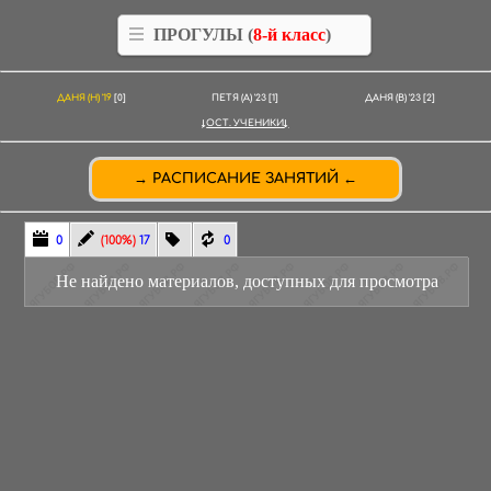
ПРОГУЛЫ (
8-й класс
)
ДАНЯ (Н) '19
[0]
ПЕТЯ (А) '23
[1]
ДАНЯ (В) '23
[2]
ОСТ. УЧЕНИКИ
РАСПИСАНИЕ ЗАНЯТИЙ
0
(100%)
17
0
Не найдено материалов, доступных для просмотра