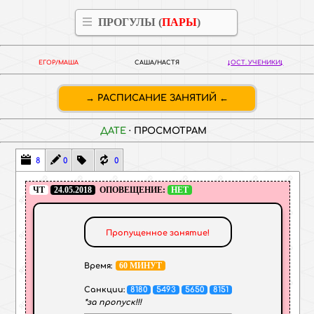
ПРОГУЛЫ (
ПАРЫ
)
ЕГОР/МАША
САША/НАСТЯ
ОСТ. УЧЕНИКИ
РАСПИСАНИЕ ЗАНЯТИЙ
ДАТЕ
·
ПРОСМОТРАМ
8
0
0
ЧТ
24.05.2018
ОПОВЕЩЕНИЕ:
НЕТ
Пропущенное занятие!
60 МИНУТ
Время:
Санкции:
8180
5493
5650
8151
*за пропуск!!!