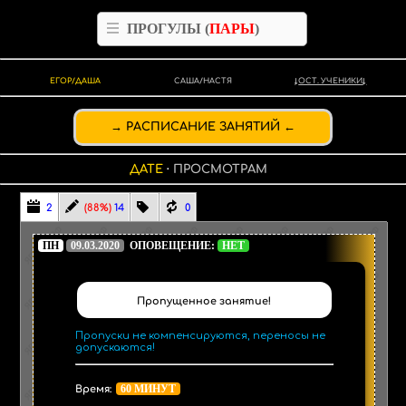
ПРОГУЛЫ (
ПАРЫ
)
ЕГОР/ДАША
САША/НАСТЯ
ОСТ. УЧЕНИКИ
РАСПИСАНИЕ ЗАНЯТИЙ
ДАТЕ
·
ПРОСМОТРАМ
2
(88%)
14
0
ПН
09.03.2020
ОПОВЕЩЕНИЕ:
НЕТ
Пропущенное занятие!
Пропуски не компенсируются, переносы не
допускаются!
60 МИНУТ
Время: