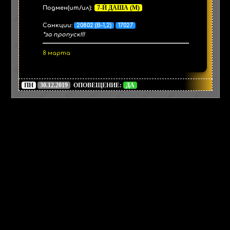
7-Й ДАША (М)
Подмен(ит/ил):
Санкции:
20802 (В-1,2)
17027
*за пропуск!!!
8 марта
ПН
30.12.2019
ОПОВЕЩЕНИЕ:
ДА