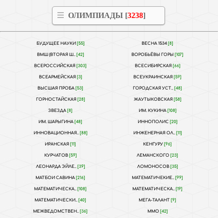
ОЛИМПИАДЫ [
3238
]
БУДУЩЕЕ НАУКИ
[55]
ВЕСНА 1534
[8]
ВМШ (ВТОРАЯ Ш..
[42]
ВОРОБЬЁВЫ ГОРЫ
[107]
ВСЕРОССИЙСКАЯ
[303]
ВСЕСИБИРСКАЯ
[66]
ВСЕАРМЕЙСКАЯ
[3]
ВСЕУКРАИНСКАЯ
[59]
ВЫСШАЯ ПРОБА
[53]
ГОРОДСКАЯ УСТ..
[48]
ГОРНОСТАЙСКАЯ
[28]
ЖАУТЫКОВСКАЯ
[58]
ЗВЕЗДА
[8]
ИМ. КУКИНА
[108]
ИМ. ШАРЫГИНА
[48]
ИННОПОЛИС
[20]
ИННОВАЦИОННАЯ..
[88]
ИНЖЕНЕРНАЯ ОЛ..
[11]
ИРАНСКАЯ
[11]
КЕНГУРУ
[96]
КУРЧАТОВ
[59]
ЛЕМАНСКОГО
[23]
ЛЕОНАРДА ЭЙЛЕ..
[39]
ЛОМОНОСОВ
[35]
МАТБОИ САВИНА
[216]
МАТЕМАТИЧЕКИЕ..
[99]
МАТЕМАТИЧЕСКА..
[108]
МАТЕМАТИЧЕСКА..
[19]
МАТЕМАТИЧЕСКИ..
[40]
МЕГА-ТАЛАНТ
[9]
МЕЖВЕДОМСТВЕН..
[36]
ММО
[42]