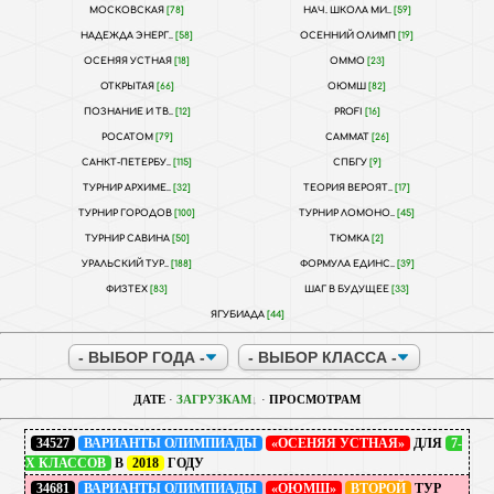
МОСКОВСКАЯ
[78]
НАЧ. ШКОЛА МИ..
[59]
НАДЕЖДА ЭНЕРГ..
[58]
ОСЕННИЙ ОЛИМП
[19]
ОСЕНЯЯ УСТНАЯ
[18]
ОММО
[23]
ОТКРЫТАЯ
[66]
ОЮМШ
[82]
ПОЗНАНИЕ И ТВ..
[12]
PROFI
[16]
РОСАТОМ
[79]
САММАТ
[26]
САНКТ-ПЕТЕРБУ..
[115]
СПБГУ
[9]
ТУРНИР АРХИМЕ..
[32]
ТЕОРИЯ ВЕРОЯТ..
[17]
ТУРНИР ГОРОДОВ
[100]
ТУРНИР ЛОМОНО..
[45]
ТУРНИР САВИНА
[50]
ТЮМКА
[2]
УРАЛЬСКИЙ ТУР..
[188]
ФОРМУЛА ЕДИНС..
[39]
ФИЗТЕХ
[83]
ШАГ В БУДУЩЕЕ
[33]
ЯГУБИАДА
[44]
ДАТЕ
·
ЗАГРУЗКАМ
·
ПРОСМОТРАМ
34527
ВАРИАНТЫ ОЛИМПИАДЫ
«ОСЕНЯЯ УСТНАЯ»
ДЛЯ
7-
Х КЛАССОВ
В
2018
ГОДУ
34681
ВАРИАНТЫ ОЛИМПИАДЫ
«ОЮМШ»
ВТОРОЙ
ТУР