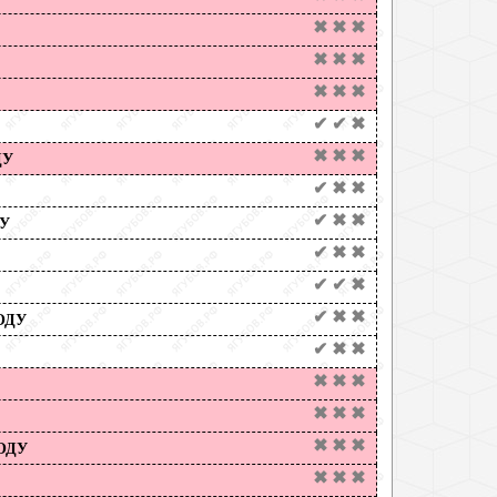
✖
✖
✖
✖
✖
✖
✖
✖
✖
✔
✔
✖
✖
✖
✖
ДУ
✔
✖
✖
✔
✖
✖
У
✔
✖
✖
✔
✔
✖
✔
✖
✖
ОДУ
✔
✖
✖
✖
✖
✖
✖
✖
✖
✖
✖
✖
ОДУ
✖
✖
✖