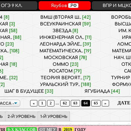
ОГЭ 9 КЛ.
Ягубов
.РФ
ВПР И МЦК
34
[8]
ВМШ (ВТОРАЯ Ш..
[42]
ВОРОБЬ
КАЯ
[3]
ВСЕУКРАИНСКАЯ
[59]
ВЫСШ
КАЯ
[58]
ЗВЕЗДА
[8]
ИМ. 
АЯ..
[88]
ИНЖЕНЕРНАЯ ОЛ..
[11]
ИР
ГО
[23]
ЛЕОНАРДА ЭЙЛЕ..
[39]
ЛОМ
КА..
[108]
МАТЕМАТИЧЕСКА..
[19]
МАТЕМА
2]
МОСКОВСКАЯ
[78]
НАЧ. Ш
НАЯ
[18]
ОММО
[23]
ОТ
6]
РОСАТОМ
[79]
С
МЕ..
[32]
ТЕОРИЯ ВЕРОЯТ..
[17]
ТУРНИР
[2]
УРАЛЬСКИЙ ТУР..
[188]
ФОРМУЛ
ШАГ В БУДУЩЕЕ
[33]
ЯГУБИАДА
[44]
...
ДАТЕ
«
1
2
62
63
64
65
»
НЬ
2-Й УРОВЕНЬ
1-Й УРОВЕНЬ
ЛЯ
9-Х КЛАССОВ
ОТ МГУ
В
2019
ГОДУ