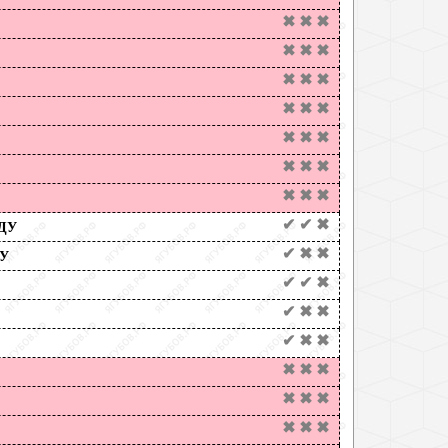
✖
✖
✖
✖
✖
✖
✖
✖
✖
✖
✖
✖
✖
✖
✖
✖
✖
✖
✖
✖
✖
✔
✔
✖
ДУ
✔
✖
✖
У
✔
✔
✖
✔
✖
✖
✔
✖
✖
✖
✖
✖
✖
✖
✖
✖
✖
✖