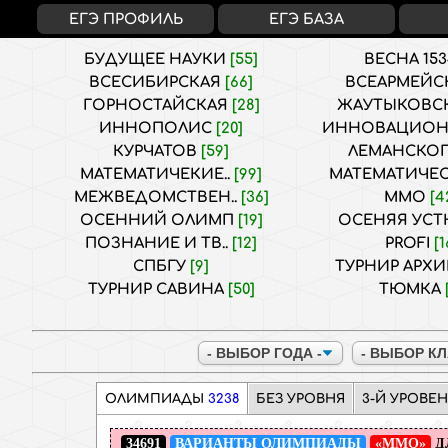
ЕГЭ ПРОФИЛЬ
ЕГЭ БАЗА
БУДУЩЕЕ НАУКИ
[55]
ВЕСНА 15
ВСЕСИБИРСКАЯ
[66]
ВСЕАРМЕЙС
ГОРНОСТАЙСКАЯ
[28]
ЖАУТЫКОВС
ИННОПОЛИС
[20]
ИННОВАЦИОНН
КУРЧАТОВ
[59]
ЛЕМАНСКО
МАТЕМАТИЧЕКИЕ..
[99]
МАТЕМАТИЧЕС
МЕЖВЕДОМСТВЕН..
[36]
ММО
[4
ОСЕННИЙ ОЛИМП
[19]
ОСЕНЯЯ УСТ
ПОЗНАНИЕ И ТВ..
[12]
PROFI
[1
СПБГУ
[9]
ТУРНИР АРХИ
ТУРНИР САВИНА
[50]
ТЮМКА
ОЛИМПИАДЫ
3238
БЕЗ УРОВНЯ
3-Й УРОВЕ
34691
ВАРИАНТЫ ОЛИМПИАДЫ
«ММО»
Д