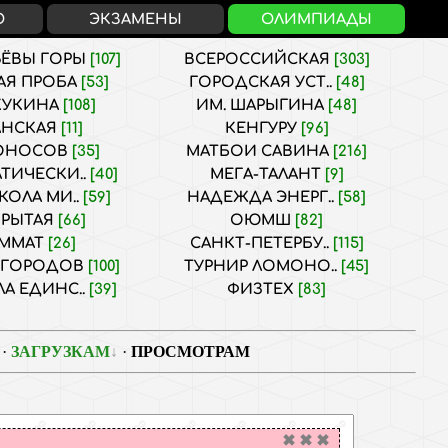
О
ЭКЗАМЕНЫ
ОЛИМПИАДЫ
ЁВЫ ГОРЫ
[107]
ВСЕРОССИЙСКАЯ
[303]
АЯ ПРОБА
[53]
ГОРОДСКАЯ УСТ..
[48]
КУКИНА
[108]
ИМ. ШАРЫГИНА
[48]
АНСКАЯ
[11]
КЕНГУРУ
[96]
ОНОСОВ
[35]
МАТБОИ САВИНА
[216]
ТИЧЕСКИ..
[40]
МЕГА-ТАЛАНТ
[9]
КОЛА МИ..
[59]
НАДЕЖДА ЭНЕРГ..
[58]
КРЫТАЯ
[66]
ОЮМШ
[82]
АММАТ
[26]
САНКТ-ПЕТЕРБУ..
[115]
 ГОРОДОВ
[100]
ТУРНИР ЛОМОНО..
[45]
А ЕДИНС..
[39]
ФИЗТЕХ
[83]
·
ЗАГРУЗКАМ
·
ПРОСМОТРАМ
✖
✖
✖