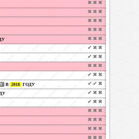
✖
✖
✖
✖
✖
✖
✖
✖
✖
✖
✖
✖
✖
✖
✖
ДУ
✔
✖
✖
✔
✖
✖
✖
✖
✖
✔
✖
✖
✔
✔
✖
У
В
2018
ГОДУ
✔
✖
✖
ДУ
✔
✖
✖
✖
✖
✖
✖
✖
✖
✖
✖
✖
✖
✖
✖