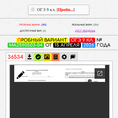
ОГЭ 9 кл. [
Пробн...
]
ПРОБНЫЕ ВАРИА..
[185]
РЕАЛЬНЫЕ ВАРИ..
[106]
ДОСРОЧНЫЕ ВАР..
[6]
ОСТ. РАЗДЕЛЫ
ПРОБНЫЙ ВАРИАНТ
ОГЭ 9 КЛ.
№
МА2590503-04
ОТ
15 АПРЕЛЯ
2026
ГОДА
36534