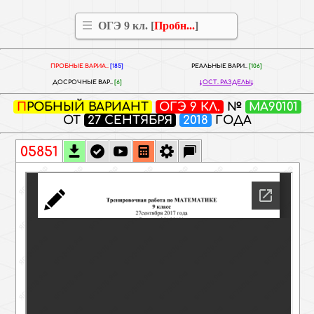
ОГЭ 9 кл. [
Пробн...
]
ПРОБНЫЕ ВАРИА..
[185]
РЕАЛЬНЫЕ ВАРИ..
[106]
ДОСРОЧНЫЕ ВАР..
[6]
ОСТ. РАЗДЕЛЫ
ПРОБНЫЙ ВАРИАНТ
ОГЭ 9 КЛ.
№
МА90101
ОТ
27 СЕНТЯБРЯ
2018
ГОДА
05851