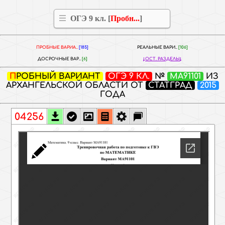
ОГЭ 9 кл. [
Пробн...
]
ПРОБНЫЕ ВАРИА..
[185]
РЕАЛЬНЫЕ ВАРИ..
[106]
ДОСРОЧНЫЕ ВАР..
[6]
ОСТ. РАЗДЕЛЫ
ПРОБНЫЙ ВАРИАНТ
ОГЭ 9 КЛ.
№
МА91101
ИЗ
АРХАНГЕЛЬСКОЙ ОБЛАСТИ ОТ
СТАТГРАД
2015
ГОДА
04256