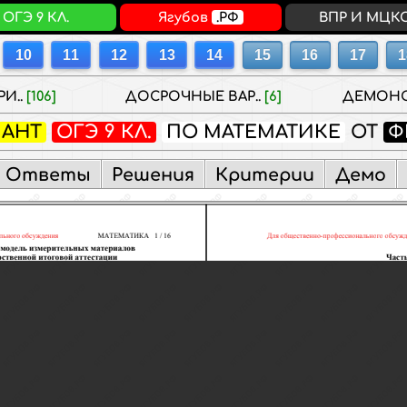
ОГЭ 9 КЛ.
Ягубов
.РФ
ВПР И МЦК
И..
[106]
ДОСРОЧНЫЕ ВАР..
[6]
ДЕМОНС
ИАНТ
ОГЭ 9 КЛ.
ПО МАТЕМАТИКЕ
ОТ
Ф
Ответы
Решения
Критерии
Демо