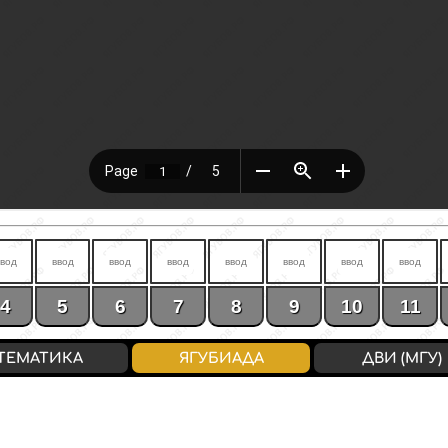
4
5
6
7
8
9
10
11
ТЕМАТИКА
ЯГУБИАДА
ДВИ (МГУ)
0-7 / «2»
8-14 / «3»
0-4 / 0-2
5-10 / 3-4