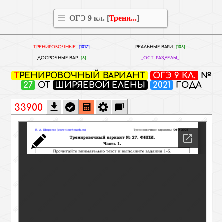
ОГЭ 9 кл. [
Трени...
]
ТРЕНИРОВОЧНЫЕ..
[1017]
РЕАЛЬНЫЕ ВАРИ..
[106]
ДОСРОЧНЫЕ ВАР..
[6]
ОСТ. РАЗДЕЛЫ
ТРЕНИРОВОЧНЫЙ ВАРИАНТ
ОГЭ 9 КЛ.
№
27
ОТ
ШИРЯЕВОЙ ЕЛЕНЫ
2021
ГОДА
33900