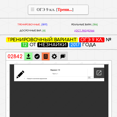
ОГЭ 9 кл. [
Трени...
]
ТРЕНИРОВОЧНЫЕ..
[1017]
РЕАЛЬНЫЕ ВАРИ..
[106]
ДОСРОЧНЫЕ ВАР..
[6]
ОСТ. РАЗДЕЛЫ
ТРЕНИРОВОЧНЫЙ ВАРИАНТ
ОГЭ 9 КЛ.
№
12
ОТ
НЕЗНАЙКИ
2017
ГОДА
02842