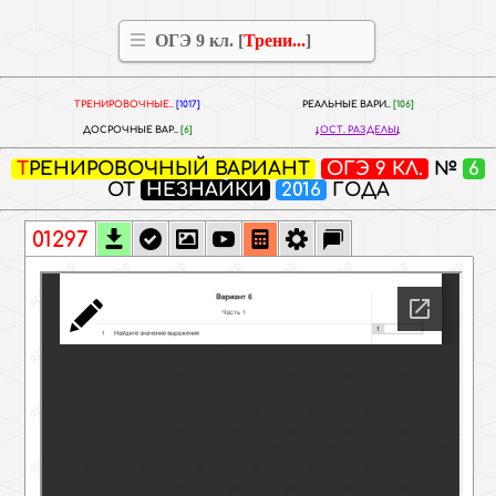
ОГЭ 9 кл. [
Трени...
]
ТРЕНИРОВОЧНЫЕ..
[1017]
РЕАЛЬНЫЕ ВАРИ..
[106]
ДОСРОЧНЫЕ ВАР..
[6]
ОСТ. РАЗДЕЛЫ
ТРЕНИРОВОЧНЫЙ ВАРИАНТ
ОГЭ 9 КЛ.
№
6
ОТ
НЕЗНАЙКИ
2016
ГОДА
01297