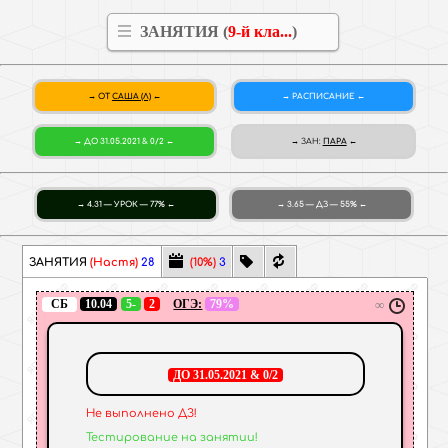
ЗАНЯТИЯ (
9-й кла...
)
ОТ
САША (Л)
РАСПИСАНИЕ
ДО 31.05.2021 & 0/2
ЗАН
:
ПАРА
4.31 — УРОК — 77%
3.65 — ДЗ — 55%
ЗАНЯТИЯ
(Настя)
28
(10%)
3
СБ
10.04
5-
2
ОГЭ:
79%
∞
ДО 31.05.2021 & 0/2
Не выполнено ДЗ!
Тестирование на занятии!