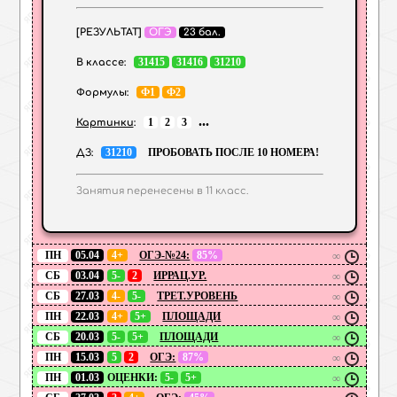
[РЕЗУЛЬТАТ]
ОГЭ
23 бал.
31415
31416
31210
В классе:
Ф1
Ф2
Формулы:
...
1
2
3
Картинки
:
31210
ПРОБОВАТЬ ПОСЛЕ 10 НОМЕРА!
ДЗ:
Занятия перенесены в 11 класс.
ПН
05.04
4+
ОГЭ-№24:
85%
∞
СБ
03.04
5-
2
ИРРАЦ.УР.
∞
СБ
27.03
4-
5-
ТРЕТ.УРОВЕНЬ
∞
ПН
22.03
4+
5+
ПЛОЩАДИ
∞
СБ
20.03
5-
5+
ПЛОЩАДИ
∞
ПН
15.03
5
2
ОГЭ:
87%
∞
ПН
01.03
ОЦЕНКИ:
5-
5+
∞