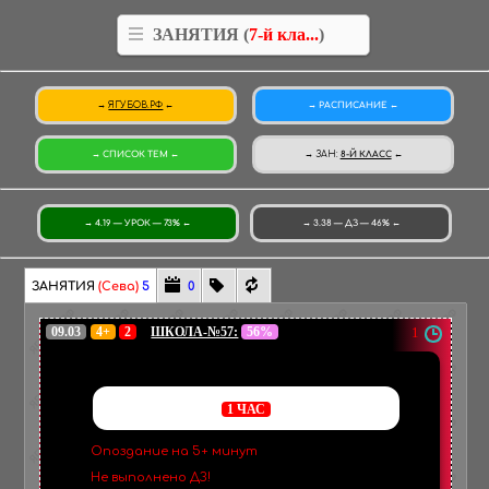
ЗАНЯТИЯ (
7-й кла...
)
ЯГУБОВ.РФ
РАСПИСАНИЕ
СПИСОК ТЕМ
ЗАН
:
8-Й КЛАСС
4.19 — УРОК — 73%
3.38 — ДЗ — 46%
ЗАНЯТИЯ
(Сева)
5
0
09.03
4+
2
ШКОЛА-№57:
56%
1
1 ЧАС
Опоздание на 5+ минут
Не выполнено ДЗ!