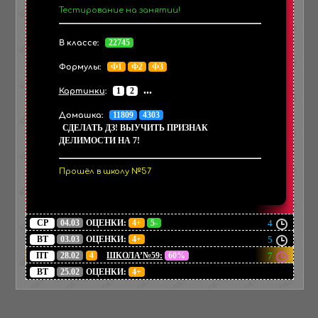
Тестирование на занятии!
22745
В классе:
Ф1
Ф2
Ф3
Формулы:
...
1
2
Картинки
:
11809
4303
Домашка:
СДЕЛАТЬ ДЗ! ВЫУЧИТЬ ПРИЗНАК
ДЕЛИМОСТИ НА 7!
Прошёл в школу №57
СР
04.03
ОЦЕНКИ:
4+
5-
4
ВТ
03.03
ОЦЕНКИ:
4+
5
ПТ
28.02
4
ШКОЛА’№59:
60%
7
ВТ
25.02
ОЦЕНКИ:
4+