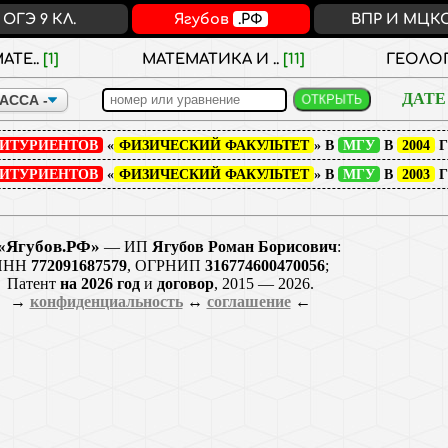
ОГЭ 9 КЛ.
Ягубов
.РФ
ВПР И МЦК
АТЕ..
[1]
МАТЕМАТИКА И ..
[11]
ГЕОЛО
ДАТЕ
БИТУРИЕНТОВ
«
ФИЗИЧЕСКИЙ ФАКУЛЬТЕТ
» В
МГУ
В
2004
Г
БИТУРИЕНТОВ
«
ФИЗИЧЕСКИЙ ФАКУЛЬТЕТ
» В
МГУ
В
2003
Г
«Ягубов.РФ»
— ИП
Ягубов Роман Борисович
:
ИНН
772091687579
, ОГРНИП
316774600470056
;
Патент
на 2026 год
и
договор
, 2015 — 2026.
→
конфиденциальность
↔
соглашение
←