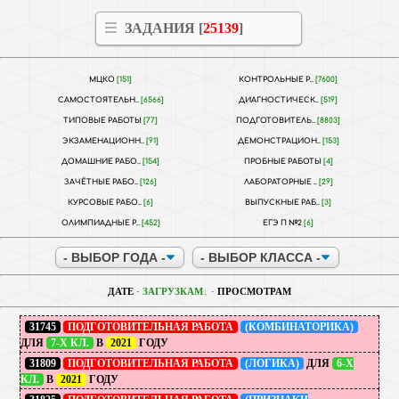
ЗАДАНИЯ [
25139
]
МЦКО
[151]
КОНТРОЛЬНЫЕ Р..
[7600]
САМОСТОЯТЕЛЬН..
[6566]
ДИАГНОСТИЧЕСК..
[519]
ТИПОВЫЕ РАБОТЫ
[77]
ПОДГОТОВИТЕЛЬ..
[8803]
ЭКЗАМЕНАЦИОНН..
[91]
ДЕМОНСТРАЦИОН..
[153]
ДОМАШНИЕ РАБО..
[154]
ПРОБНЫЕ РАБОТЫ
[4]
ЗАЧЁТНЫЕ РАБО..
[126]
ЛАБОРАТОРНЫЕ ..
[29]
КУРСОВЫЕ РАБО..
[6]
ВЫПУСКНЫЕ РАБ..
[3]
ОЛИМПИАДНЫЕ Р..
[452]
ЕГЭ П №2
[6]
ДАТЕ
·
ЗАГРУЗКАМ
·
ПРОСМОТРАМ
31745
ПОДГОТОВИТЕЛЬНАЯ РАБОТА
(КОМБИНАТОРИКА)
ДЛЯ
7-Х КЛ.
В
2021
ГОДУ
31809
ПОДГОТОВИТЕЛЬНАЯ РАБОТА
(ЛОГИКА)
ДЛЯ
6-Х
КЛ.
В
2021
ГОДУ