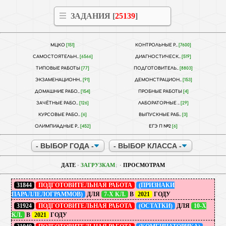
ЗАДАНИЯ [
25139
]
МЦКО
[151]
КОНТРОЛЬНЫЕ Р..
[7600]
САМОСТОЯТЕЛЬН..
[6566]
ДИАГНОСТИЧЕСК..
[519]
ТИПОВЫЕ РАБОТЫ
[77]
ПОДГОТОВИТЕЛЬ..
[8803]
ЭКЗАМЕНАЦИОНН..
[91]
ДЕМОНСТРАЦИОН..
[153]
ДОМАШНИЕ РАБО..
[154]
ПРОБНЫЕ РАБОТЫ
[4]
ЗАЧЁТНЫЕ РАБО..
[126]
ЛАБОРАТОРНЫЕ ..
[29]
КУРСОВЫЕ РАБО..
[6]
ВЫПУСКНЫЕ РАБ..
[3]
ОЛИМПИАДНЫЕ Р..
[452]
ЕГЭ П №2
[6]
ДАТЕ
·
ЗАГРУЗКАМ
·
ПРОСМОТРАМ
31844
ПОДГОТОВИТЕЛЬНАЯ РАБОТА
(ПРИЗНАКИ
ПАРАЛЛЕЛОГРАММОВ)
ДЛЯ
7-Х КЛ.
В
2021
ГОДУ
31924
ПОДГОТОВИТЕЛЬНАЯ РАБОТА
(ОСТАТКИ)
ДЛЯ
10-Х
КЛ.
В
2021
ГОДУ