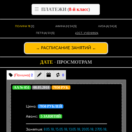
ПЛАТЕЖИ (
8-й класс
)
ПОЛИНА '18
[2]
АФИНА (Н) '24
[5]
ЛИЗА (А) '24
[4]
ПЕТЯ (А) '23
[5]
ОСТ. УЧЕНИКИ
РАСПИСАНИЕ ЗАНЯТИЙ
ДАТЕ
·
ПРОСМОТРАМ
(Полина)
2
0
AA № 051
08.05.2018
7950 РУБ.
7950 РУБЛЕЙ
Цена:
5 ЗАНЯТИЙ
Аванс:
Занятия:
8.05.18; 15.05.18; 13.05.18; 20.05.18; 27.05.18;