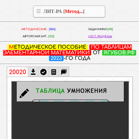
ЛИТ-РА [
Метод...
]
МЕТОДИЧЕСКИЕ ..
[506]
ЗАДАЧНИКИ
[410]
АВТОРСКАЯ ЛИТ..
[122]
ОСТ. РАЗДЕЛЫ
МЕТОДИЧЕСКОЕ ПОСОБИЕ
ПО ТАБЛИЦАМ
ЭЛЕМЕНТАРНОЙ МАТЕМАТИКИ
ОТ
ЯГУБОВ.РФ
2023
-ГО ГОДА
20020