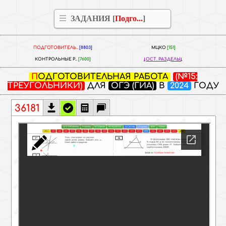
ЗАДАНИЯ [
Подго...
]
ПОДГОТОВИТЕЛЬ..
[8803]
МЦКО
[151]
КОНТРОЛЬНЫЕ Р..
[7600]
ОСТ. РАЗДЕЛЫ
ПОДГОТОВИТЕЛЬНАЯ РАБОТА
(№15:
ТРЕУГОЛЬНИКИ)
ДЛЯ
ОГЭ (ГИА)
В
2024
ГОДУ
36181