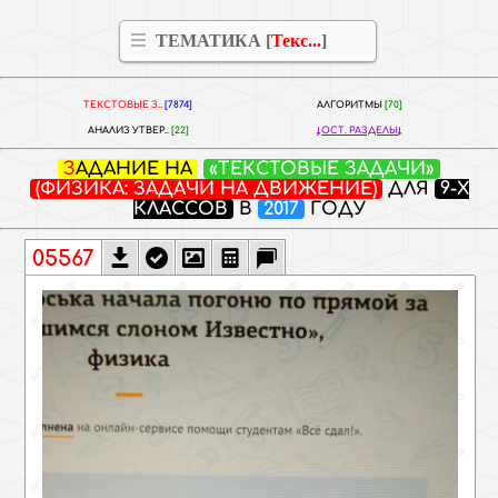
ТЕМАТИКА [
Тек­с...
]
ТЕК­СТО­ВЫЕ З..
[7874]
АЛГОРИТМЫ
[70]
АНА­ЛИЗ УТВЕР..
[22]
ОСТ. РАЗДЕЛЫ
ЗАДАНИЕ НА
«ТЕК­СТО­ВЫЕ ЗАДАЧИ»
(ФИЗИКА: ЗАДАЧИ НА ДВИЖЕНИЕ)
ДЛЯ
9-Х
КЛАССОВ
В
2017
ГОДУ
05567