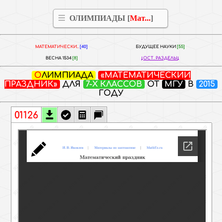
ОЛИМПИАДЫ [
Мат...
]
МАТЕМАТИЧЕСКИ..
[40]
БУДУЩЕЕ НАУКИ
[55]
ВЕСНА 1534
[8]
ОСТ. РАЗДЕЛЫ
ОЛИМПИАДА
«МАТЕМАТИЧЕСКИЙ
ПРАЗДНИК»
ДЛЯ
7-Х КЛАССОВ
ОТ
МГУ
В
2015
ГОДУ
01126