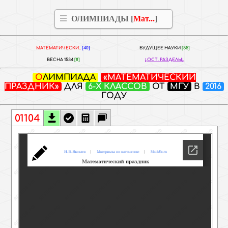
ОЛИМПИАДЫ [
Мат...
]
МАТЕМАТИЧЕСКИ..
[40]
БУДУЩЕЕ НАУКИ
[55]
ВЕСНА 1534
[8]
ОСТ. РАЗДЕЛЫ
ОЛИМПИАДА
«МАТЕМАТИЧЕСКИЙ
ПРАЗДНИК»
ДЛЯ
6-Х КЛАССОВ
ОТ
МГУ
В
2016
ГОДУ
01104