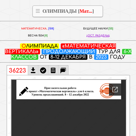
ОЛИМПИАДЫ [
Мат...
]
МАТЕМАТИЧЕСКА..
[108]
БУДУЩЕЕ НАУКИ
[55]
ВЕСНА 1534
[8]
ОСТ. РАЗДЕЛЫ
ОЛИМПИАДА
«МАТЕМАТИЧЕСКАЯ
ВЕРТИКАЛЬ»
ПРОДОЛЖАЮЩИЙ
ТУР ДЛЯ
6-Х
КЛАССОВ
ОТ
8-12 ДЕКАБРЯ
В
2023
ГОДУ
36223