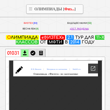
ОЛИМПИАДЫ [
Физ...
]
ФИЗТЕХ
[83]
БУДУЩЕЕ НАУКИ
[55]
ВЕСНА 1534
[8]
ОСТ. РАЗДЕЛЫ
ОЛИМПИАДА
«ФИЗТЕХ»
2.1
ТУР ДЛЯ
11-Х
КЛАССОВ
ОТ
МФТИ
В
2014
ГОДУ
01031