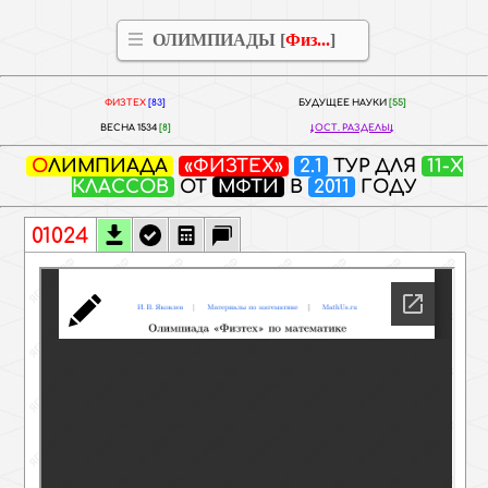
ОЛИМПИАДЫ [
Физ...
]
ФИЗТЕХ
[83]
БУДУЩЕЕ НАУКИ
[55]
ВЕСНА 1534
[8]
ОСТ. РАЗДЕЛЫ
ОЛИМПИАДА
«ФИЗТЕХ»
2.1
ТУР ДЛЯ
11-Х
КЛАССОВ
ОТ
МФТИ
В
2011
ГОДУ
01024