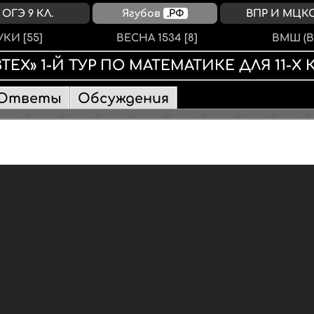
ОГЭ 9 КЛ.
Ягубов
.РФ
ВПР И МЦК
УКИ
[55]
ВЕСНА 1534
[8]
ВМШ (В
ТЕХ»
1
-Й ТУР
ПО МАТЕМАТИКЕ
ДЛЯ
11-Х
Ответы
Обсуждения