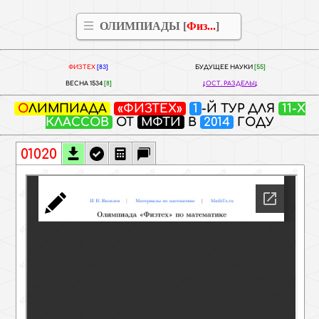
ОЛИМПИАДЫ [
Физ...
]
ФИЗТЕХ
[83]
БУДУЩЕЕ НАУКИ
[55]
ВЕСНА 1534
[8]
ОСТ. РАЗДЕЛЫ
ОЛИМПИАДА
«ФИЗТЕХ»
1
-Й ТУР ДЛЯ
11-Х
КЛАССОВ
ОТ
МФТИ
В
2014
ГОДУ
01020