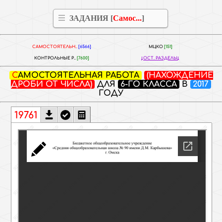
ЗАДАНИЯ [
Самос...
]
САМОСТОЯТЕЛЬН..
[6566]
МЦКО
[151]
КОНТРОЛЬНЫЕ Р..
[7600]
ОСТ. РАЗДЕЛЫ
САМОСТОЯТЕЛЬНАЯ РАБОТА
(НАХОЖДЕНИЕ
ДРОБИ ОТ ЧИСЛА)
ДЛЯ
6-ГО КЛАССА
В
2017
ГОДУ
19761