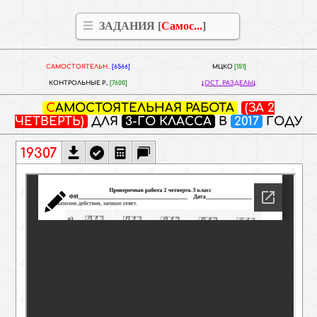
ЗАДАНИЯ [
Самос...
]
САМОСТОЯТЕЛЬН..
[6566]
МЦКО
[151]
КОНТРОЛЬНЫЕ Р..
[7600]
ОСТ. РАЗДЕЛЫ
САМОСТОЯТЕЛЬНАЯ РАБОТА
(ЗА 2
ЧЕТВЕРТЬ)
ДЛЯ
3-ГО КЛАССА
В
2017
ГОДУ
19307