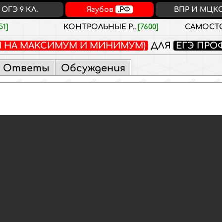
ОГЭ 9 КЛ.
Ягубов
.РФ
ВПР И МЦК
51]
КОНТРОЛЬНЫЕ Р..
[7600]
САМОСТО
И НА МАКСИМУМ И МИНИМУМ)
ДЛЯ
ЕГЭ ПРО
Ответы
Обсуждения