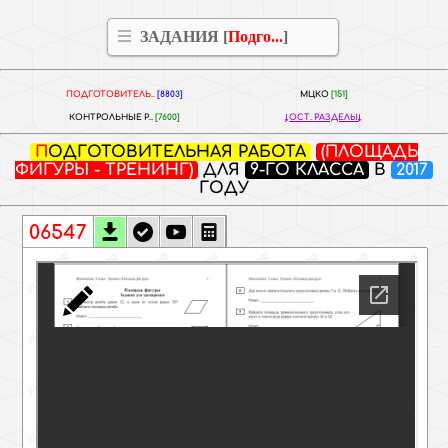
ЗАДАНИЯ [
Подго...
]
ПОДГОТОВИТЕЛЬ..
[8803]
МЦКО
[151]
КОНТРОЛЬНЫЕ Р..
[7600]
ОСТ. РАЗДЕЛЫ
ПОДГОТОВИТЕЛЬНАЯ РАБОТА
(ПЛОЩАДЬ
ФИГУРЫ - ТРЕНИНГ)
ДЛЯ
9-ГО КЛАССА
В
2017
ГОДУ
06547