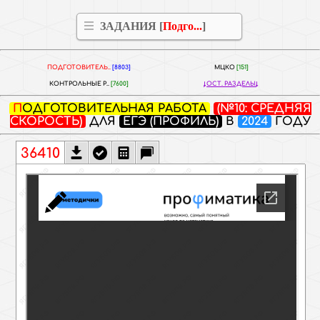
ЗАДАНИЯ [
Подго...
]
ПОДГОТОВИТЕЛЬ..
[8803]
МЦКО
[151]
КОНТРОЛЬНЫЕ Р..
[7600]
ОСТ. РАЗДЕЛЫ
ПОДГОТОВИТЕЛЬНАЯ РАБОТА
(№10: СРЕДНЯЯ
СКОРОСТЬ)
ДЛЯ
ЕГЭ (ПРОФИЛЬ)
В
2024
ГОДУ
36410