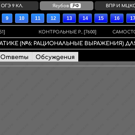
ОГЭ 9 КЛ.
Ягубов
.РФ
ВПР И МЦК
51]
КОНТРОЛЬНЫЕ Р..
[7600]
САМОСТО
АТИКЕ
(№6: РАЦИОНАЛЬНЫЕ ВЫРАЖЕНИЯ)
ДЛ
Ответы
Обсуждения